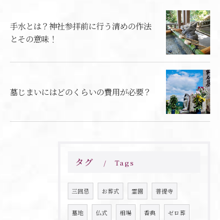
手水とは？神社参拝前に行う清めの作法
とその意味！
墓じまいにはどのくらいの費用が必要？
タグ
Tags
三回忌
お葬式
霊園
菩提寺
墓地
仏式
相場
香典
ゼロ葬