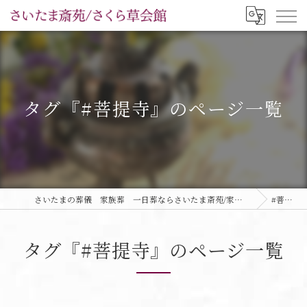
タグ『#菩提寺』のページ一覧
さいたまの葬儀 家族葬 一日葬ならさいたま斎苑/家族葬ホールさくら草会館
#菩提寺
タグ『#菩提寺』のページ一覧