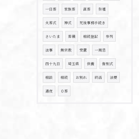
一日葬
家族葬
直葬
祭壇
火葬式
神式
死後事務手続き
さいたま
葬儀
相続登記
参列
法事
無宗教
安置
一周忌
四十九日
埼玉県
供養
告別式
相談
相続
お別れ
終活
法要
通夜
０葬