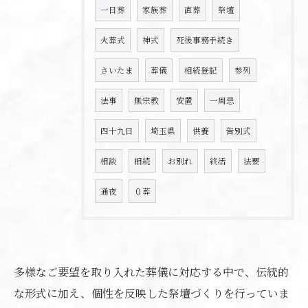
一日葬
家族葬
直葬
祭壇
火葬式
神式
死後事務手続き
さいたま
葬儀
相続登記
参列
法事
無宗教
安置
一周忌
四十九日
埼玉県
供養
告別式
相談
相続
お別れ
終活
法要
通夜
０葬
多様なご要望を取り入れた葬儀に対応する中で、伝統的
な形式に加え、個性を反映した祭壇づくりを行っていま