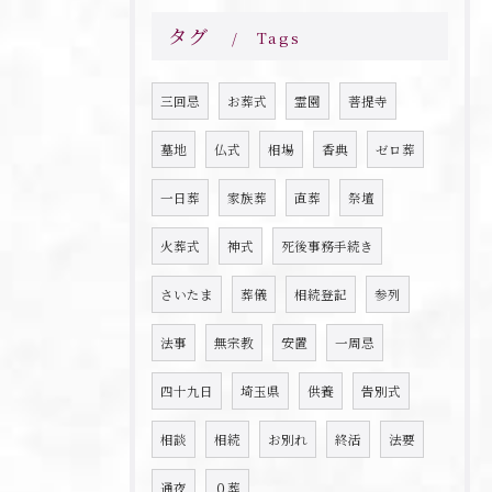
タグ
Tags
三回忌
お葬式
霊園
菩提寺
お問い合わせはこちら
墓地
仏式
相場
香典
ゼロ葬
一日葬
家族葬
直葬
祭壇
火葬式
神式
死後事務手続き
さいたま
葬儀
相続登記
参列
法事
無宗教
安置
一周忌
四十九日
埼玉県
供養
告別式
相談
相続
お別れ
終活
法要
通夜
０葬