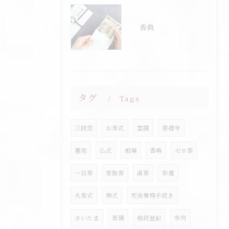
香典
タグ
Tags
三回忌
お葬式
霊園
菩提寺
墓地
仏式
相場
香典
ゼロ葬
一日葬
家族葬
直葬
祭壇
火葬式
神式
死後事務手続き
さいたま
葬儀
相続登記
参列