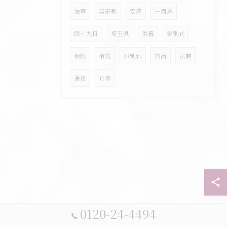
法事
無宗教
安置
一周忌
四十九日
埼玉県
供養
告別式
相談
相続
お別れ
終活
法要
通夜
０葬
0120-24-4494