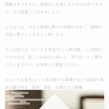
問題はありません。数珠は一生使える大切な仏具ですの
で、ぜひ用意しておきましょう。
このような、今まで葬儀に関する経験が少なく、疑問や
不安に思うこともあると思います。
そんな時には「さいたま斎苑/さくら草会館」にご相談い
ただければ、詳しいお話をお伺いし、寄り添ってご案内
いたしますので、お気軽にご相談ください。
※さいたま斎苑/さくら草会館では葬儀をはじめ終活や事
後の諸手続き、相続 登記 法要などの供養
仏壇 仏具 位牌 墓地 墓石 樹木葬 永代供養
葬儀のマナーや弔事に関する様々な相談を