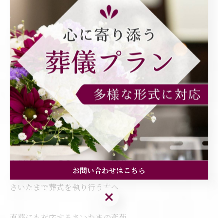
承っています。
--------------------------------------------------------------------
--
有限会社さいたま斎苑
埼玉県さいたま市南区別所6-16-12
電話番号:048-710-9890
FAX番号 :048-710-9891
家族葬プランをさいたまでご提案
お問い合わせはこちら
さいたまで葬式を執り行う方へ
お問い合わせはこちら
直葬にも対応するさいたまの斎苑