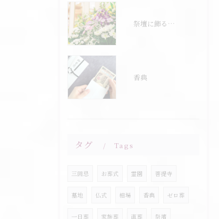
祭壇に飾る花について
香典
タグ
Tags
三回忌
お葬式
霊園
菩提寺
墓地
仏式
相場
香典
ゼロ葬
一日葬
家族葬
直葬
祭壇