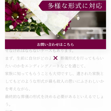
スが
主流となっていることが分かります。
まとめ
葬儀は、亡くなった人との最後の別れの儀式です。あま
り盛大に執り行ってほしくないという人もいますし、
故人の立場によっては、生前にお世話になった人に知ら
お問い合わせはこちら
せなければならないケースもあります。
お問い合わせはこちら
まず、生前に自分がどのような葬儀形式を行ってもらい
たいのかをエンディングノートなどを通じて、
家族に知ってもらうことも大切ですし、遺された家族と
してもどのような形式が最も故人の思いにふさわしいか
を考えながら、
最終的な葬儀の形式を決める必要があるといえるでしょ
う。