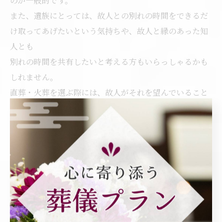
のが一般的です。
また、遺族にとっては、故人との別れの時間をできるだ
け取ってあげたいという気持ちや、故人と縁のあった知
人とも
別れの時間を共有したいと考える方もいらっしゃるかも
しれません。
直葬・火葬を選ぶ際には、故人がそれを望んでいること
を優先し、そうでないのであれば、一般葬、
もしくは家族葬で執り行うことをおすすめします。
ちなみに、最も多く執り行われている形式は一般葬で、
全体の約49％を占めています。
次いで多いのが家族葬（約41％）、その次が一日葬
（5.2％）、直葬・火葬（4.9％）の順となっています。
一日葬および直葬・火葬の割合は全体の約5％にとどま
っており、一般葬もしくは家族葬の形式で執り行うケー