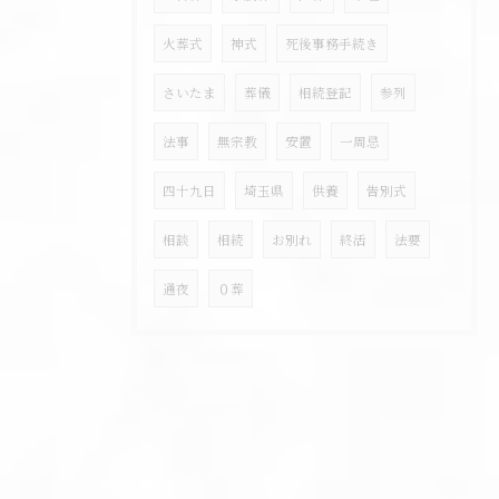
火葬式
神式
死後事務手続き
さいたま
葬儀
相続登記
参列
法事
無宗教
安置
一周忌
四十九日
埼玉県
供養
告別式
相談
相続
お別れ
終活
法要
通夜
０葬