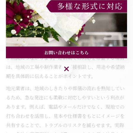
地元で葬儀袋袋を効率的に発注する方法
葬儀の進行において、袋袋の手配は意外と重要な業務で
す。特に埼玉県さいたま市児玉郡上里町のような地域密
着型のエリアでは、地元業者への発注が納期短縮やコス
お問い合わせはこちら
ト削減につながります。短納期での対応を希望する場合
は、地域の工場や制作業者に直接相談し、用途や希望納
お問い合わせはこちら
期を具体的に伝えることがポイントです。
地元業者は、地域のしきたりや葬儀の流れを熟知してい
るため、急な発注にも柔軟に対応しやすいという利点が
あります。例えば、電話やメールだけでなく、現地での
打ち合わせを活用し、見本や仕様書をもとにイメージを
共有することで、トラブルのリスクを減らせます。実際