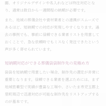
面、オリジナルデザインや名入れなどは特注対応とな
葬儀袋袋の地元依頼で得られる安心感とは
り、通常は数日から一週間程の納期が必要です。
上里町でスムーズに袋袋を注文するコツ
また、地域の葬儀会社や資材業者との連携がスムーズで
品質と納期を両立する袋袋生産の工夫
あるほど、短納期での対応が実現しやすくなります。過
葬儀用袋袋で重要な品質維持のポイント
去の事例でも、事前に信頼できる業者リストを用意して
短納期でも実現できる袋袋生産体制の特徴
おくことで、急な依頼時でもミスなく発注できたという
品質と納期を両立する制作現場の工夫事例
声が多く寄せられています。
葬儀袋袋の品質チェックで見落としがちな
短納期対応ができる葬儀袋袋制作先の見極め方
点
納期トラブルを防ぐための袋袋管理法
袋袋を短納期で用意したい場合、制作先の選定が非常に
重要となります。信頼できる業者を選ぶためには、まず
葬儀袋袋のデザイン依頼時に役立つ知識
地域密着型で実績が豊富な工場や、さいたま市児玉郡上
葬儀用袋袋デザインの基本と選び方
里町周辺で迅速対応が可能な制作先をリストアップする
宗派や用途に合わせた袋袋デザイン提案
のが基本です。
デザイン依頼で失敗しない伝え方のコツ