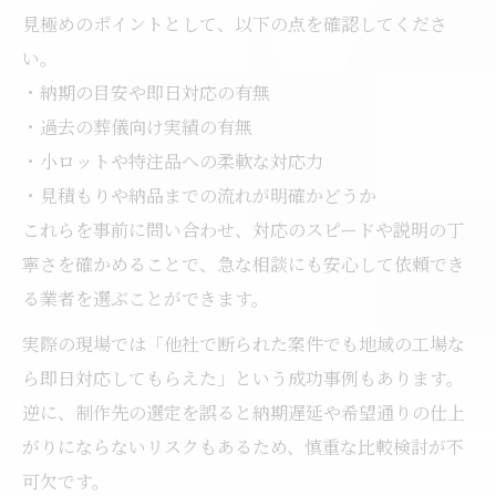
見極めのポイントとして、以下の点を確認してくださ
葬儀袋袋制作時に注意するデザイン要素
い。
印刷やロゴ入り袋袋の発注ポイント解説
・納期の目安や即日対応の有無
地域工場選びで失敗しない葬儀袋袋調達
・過去の葬儀向け実績の有無
葬儀袋袋調達時の工場選定基準とは
・小ロットや特注品への柔軟な対応力
地元工場に直接依頼するメリットと注意点
・見積もりや納品までの流れが明確かどうか
葬儀袋袋制作で工場見学を活かす方法
これらを事前に問い合わせ、対応のスピードや説明の丁
寧さを確かめることで、急な相談にも安心して依頼でき
見積もり比較で分かる袋袋調達の違い
る業者を選ぶことができます。
信頼できる工場との長期的な協力体制の築
き方
実際の現場では「他社で断られた案件でも地域の工場な
ら即日対応してもらえた」という成功事例もあります。
逆に、制作先の選定を誤ると納期遅延や希望通りの仕上
がりにならないリスクもあるため、慎重な比較検討が不
可欠です。