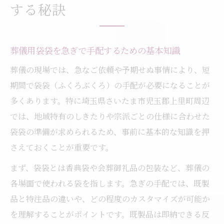
する秘訣
葬儀袋袋を希望納期で受け取るための工夫
袋袋制作がスムーズに進む実践的ポイント
葬儀袋袋制作現場で求められる事前準備
葬儀用袋袋を急ぎで手配するための基本知識
トラブルを防ぐ袋袋制作依頼時の確認事項
葬儀の現場では、急なご依頼や予期せぬ事情により、短
葬儀用袋袋の仕様伝達で気をつけたいこと
期間で袋袋（ふくろぶくろ）の手配が必要になることが
多くあります。特に埼玉県さいたま市児玉郡上里町周辺
制作工程の短縮につながる情報共有方法
では、地域特有のしきたりや宗派ごとの仕様に合わせた
袋袋制作の流れを円滑にするコミュニケー
袋袋の準備が求められるため、事前に基本的な知識を押
ション術
さえておくことが重要です。
上里町周辺の葬儀関連袋袋発注術
まず、袋袋とは香典袋や会葬御礼品の包装など、葬儀の
地元で葬儀袋袋を効率的に発注する方法
各場面で使われる袋を指します。急ぎの手配では、既製
葬儀現場で役立つ袋袋制作業者の選び方
品と特注品の違いや、どの程度のカスタマイズが可能か
袋袋発注時に押さえるべき地元情報の活用
を理解することがポイントです。既製品は即納できる反
法