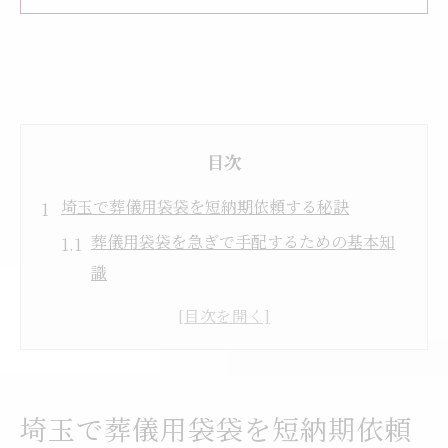
目次
埼玉で葬儀用袋袋を短納期依頼する秘訣
葬儀用袋袋を急ぎで手配するための基本知
識
短納期対応ができる葬儀袋袋制作先の見極
め方
葬儀現場で役立つ袋袋発注時の注意点まと
め
埼玉で葬儀用袋袋を短納期依頼
急な葬儀にも対応可能な袋袋依頼のコツ