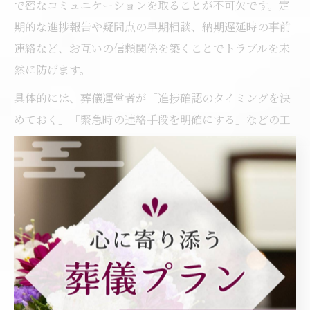
で密なコミュニケーションを取ることが不可欠です。定
期的な進捗報告や疑問点の早期相談、納期遅延時の事前
連絡など、お互いの信頼関係を築くことでトラブルを未
然に防げます。
具体的には、葬儀運営者が「進捗確認のタイミングを決
めておく」「緊急時の連絡手段を明確にする」などの工
夫を凝らし、制作側も「途中経過の写真を送る」「仕様
変更の可否を迅速に返答する」などの対応が有効です。
これにより、葬儀現場の多忙な状況下でも安心して袋袋
を手配できる体制が整います。
上里町周辺の葬儀関連袋袋発注
術