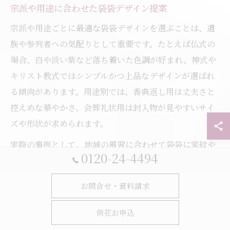
宗派や用途に合わせた袋袋デザイン提案
宗派や用途ごとに最適な袋袋デザインを選ぶことは、遺
族や参列者への気配りとして重要です。たとえば仏式の
場合、白や淡い紫など落ち着いた色調が好まれ、神式や
キリスト教式ではシンプルかつ上品なデザインが選ばれ
る傾向があります。用途別では、香典返し用は丈夫さと
控えめな華やかさ、会葬礼状用は封入物が見やすいサイ
ズや形状が求められます。
実際の事例として、地域の風習に合わせて袋袋に家紋や
0120-24-4494
宗教的なシンボルを印刷するケースもあります。埼玉県
さいたま市児玉郡上里町の地元工場では、こうした細や
お問合せ・資料請求
かな要望に対応できる体制が整っており、用途や宗派ご
とに見本を提示しながら提案をもらうのが失敗を防ぐコ
供花お申込
ツです。