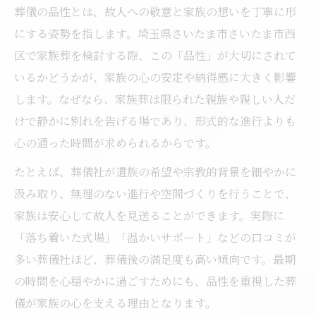
葬儀の品性とは、故人への敬意と家族の想いを丁寧に形
家族葬で実現する柔軟な式場選びのコツ
にする姿勢を指します。埼玉県さいたま市さいたま市西
温かい別れを叶える家族葬のヒント集
区で家族葬を検討する際、この「品性」が大切にされて
葬儀品性が光る家族葬の進め方と工夫
いるかどうかが、家族の心の安定や納得感に大きく影響
家族葬に適した式場選びのポイント
します。なぜなら、家族葬は限られた親族や親しい人だ
口コミから学ぶ温かな葬儀の演出法
けで静かに別れを告げる場であり、形式的な進行よりも
葬儀社のスタッフが支える心のケア
心の通った時間が求められるからです。
家族葬で大切にしたい安らぎの空間
たとえば、葬儀社が遺族の希望や宗教的背景を細やかに
もしもの時に備える納得の葬儀準備術
汲み取り、無理のない進行や空間づくりを行うことで、
葬儀準備で大切な事前相談の活用法
家族は安心して故人を見送ることができます。実際に
口コミで選ぶ安心の葬儀社準備ポイント
「落ち着いた式場」「温かいサポート」などの口コミが
多い葬儀社ほど、葬儀後の満足度も高い傾向です。最期
家族葬のための葬儀品性重視の準備術
の時間を心穏やかに過ごすためにも、品性を重視した葬
費用面で納得できる事前見積もりのコツ
儀が家族の心を支える理由となります。
葬儀費用補助や安いプランの確認方法