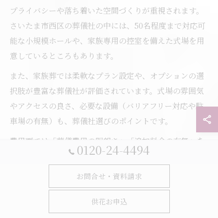
プライバシーや落ち着いた空間づくりが重視されます。
さいたま市西区の葬儀社の中には、50名程度まで対応可
能な小規模ホールや、家族専用の控室を備えた式場を用
意しているところもあります。
また、家族葬では柔軟なプラン設定や、オプションの選
択肢が豊富な葬儀社が評価されています。式場の雰囲気
やアクセスの良さ、必要な設備（バリアフリー対応や駐
車場の有無）も、葬儀社選びのポイントです。
費用面では「葬儀費用の明朗さ」「追加料金の有無」を
0120-24-4494
重視する声が多く、事前見積もりや具体的なプラン説明
を行っている葬儀社は、家族葬を検討するご遺族から特
お問合せ・資料請求
に支持されています。事前相談を活用し、希望や予算に
合ったプランを比較検討しましょう。
供花お申込