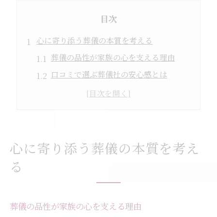
目次
心に寄り添う葬儀の本質を考える
葬儀の品性が家族の心を支える理由
口コミで選ぶ葬儀社の安心感とは
葬儀における真心を大切にする意味
葬儀社の対応力が与える安心の影響
葬儀品性を重視したサービスの特徴
家族の希望で選ぶ葬儀の流れと安心感
心に寄り添う葬儀の本質を考え
家族の希望を反映した葬儀の進行方法
る
葬儀品性を守る流れと事前相談の重要性
口コミ評価で安心できる葬儀社選び方
葬儀の品性が家族の心を支える理由
葬儀費用の透明性と納得の進行プラン