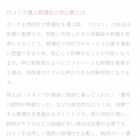
信頼できる葬儀社を見極めるポイント
口コミで選ぶ葬儀社の安心感とは
口コミで信頼される葬儀社の選び方
さいたま市西区で葬儀社を選ぶ際、「口コミ」の存在は
葬儀品性が高いスタッフの対応力を比較
非常に重要です。実際に利用した方の体験談や評価を参
家族葬で重視される葬儀社の特徴とは
考にすることで、葬儀社の対応力やサービスの質を事前
葬儀社一覧から納得の選択をする基準
に把握できるため、安心して依頼することが可能となり
ます。特に家族葬のようにプライベートな時間を重視す
葬儀費用の透明性と誠実な説明が重要
る場合、利用者のリアルな声が大きな判断材料となりま
安心して相談できる葬儀の進め方とは
す。
葬儀品性を守る相談体制のポイント
例えば「スタッフが親身に相談に乗ってくれた」「費用
家族葬で相談時に確認すべき事項
の説明が明確だった」などの肯定的な口コミは、信頼で
口コミ評価の高い葬儀社の相談対応
きる葬儀社を見極めるポイントです。逆に対応が遅い、
葬儀費用や流れを丁寧に説明する意義
説明が不十分などの指摘が多い場合は注意が必要です。
安心して任せられる葬儀相談の進め方
口コミを活用して複数の葬儀社を比較し、納得のいく選