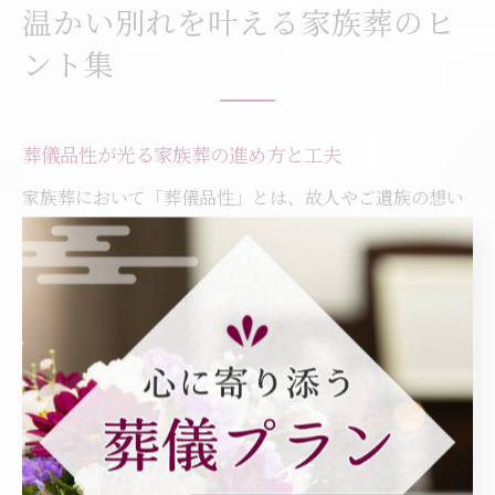
温かい別れを叶える家族葬のヒ
ント集
葬儀品性が光る家族葬の進め方と工夫
家族葬において「葬儀品性」とは、故人やご遺族の想い
を大切にしながら、無理のない範囲で上質な時間と空間
を提供することです。埼玉県さいたま市さいたま市西区
では、地域の習慣やご家族の希望に合わせた柔軟な対応
が求められています。例えば、仏式・神式・無宗教など
宗旨に応じた進行が可能で、形式にとらわれすぎない心
のこもった見送りが実現できます。
事前相談を活用することで、葬儀の流れや費用、必要な
準備物などを事前に確認でき、急な手配にも落ち着いて