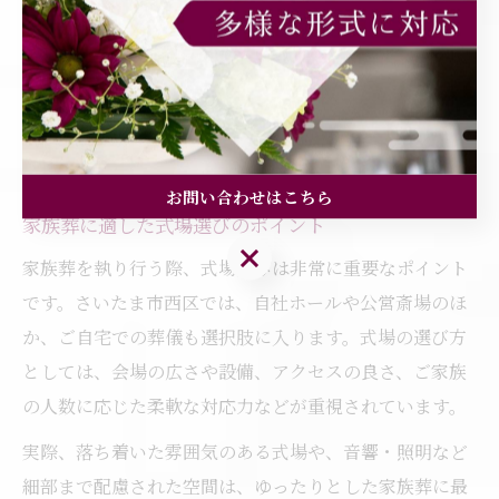
対応できます。実際にご遺族の声として「事前に相談し
ていたことで、希望通りの式ができた」といった安心の
声が多く寄せられています。納得のいく葬儀を目指すに
は、希望や疑問を遠慮なく伝え、専門スタッフとしっか
り連携することが大切です。
お問い合わせはこちら
家族葬に適した式場選びのポイント
お問い合わせはこちら
家族葬を執り行う際、式場選びは非常に重要なポイント
です。さいたま市西区では、自社ホールや公営斎場のほ
か、ご自宅での葬儀も選択肢に入ります。式場の選び方
としては、会場の広さや設備、アクセスの良さ、ご家族
の人数に応じた柔軟な対応力などが重視されています。
実際、落ち着いた雰囲気のある式場や、音響・照明など
細部まで配慮された空間は、ゆったりとした家族葬に最