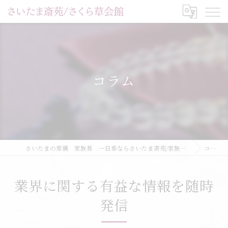
コラム
さいたまの葬儀 家族葬 一日葬ならさいたま斎苑/家族葬ホールさくら草会館
コラム
業界に関する有益な情報を随時
発信