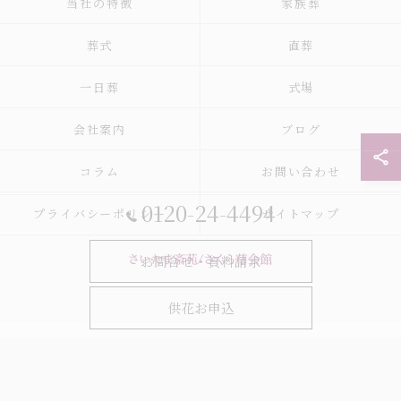
当社の特徴
家族葬
葬式
直葬
一日葬
式場
会社案内
ブログ
コラム
お問い合わせ
0120-24-4494
プライバシーポリシー
サイトマップ
お問合せ・資料請求
© 2026 さいたま市の葬儀 家族葬 一日葬ならさいたま斎苑/家族葬ホールさくら
供花お申込
草会館 ALL RIGHTS RESERVED.