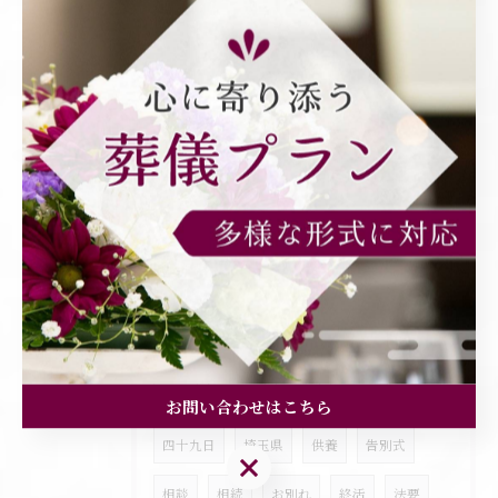
タグ
Tags
三回忌
お葬式
霊園
菩提寺
墓地
仏式
相場
香典
ゼロ葬
一日葬
家族葬
直葬
祭壇
火葬式
神式
死後事務手続き
さいたま
葬儀
相続登記
参列
法事
無宗教
安置
一周忌
お問い合わせはこちら
四十九日
埼玉県
供養
告別式
お問い合わせはこちら
相談
相続
お別れ
終活
法要